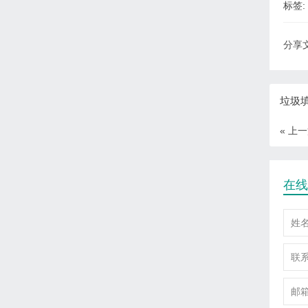
标签:
分享文
垃圾
« 上
在线